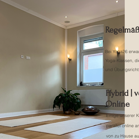
Regelmäß
Bei Yoga26 erwa
Yoga-Klassen, di
und Übungsricht
Hybrid | 
Online
Einige unserer K
parallel online
von zu Hause au